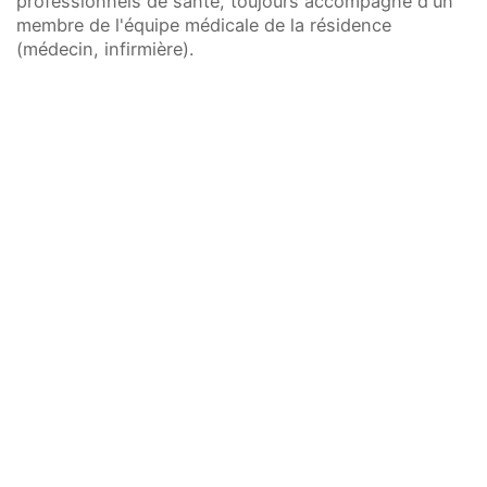
professionnels de santé, toujours accompagné d'un
troubles de l'orientation spatiale et temporelle, de
membre de l'équipe médicale de la résidence
la reconnaissance et de la mémoire, à travers des
(médecin, infirmière).
activités ludiques.